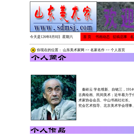
今天是126年8月8日 星期六
首 页
书画动态
征稿启事
名
你现在的位置：
山东美术家网
>>
名家名作
>> 个人首页
秦岭云 学名维新、自铭三，191
古典绘画、民间美术；近年着力于
术家协会会员、中山书画社社长、
究会艺术指导、北京美术学会理事