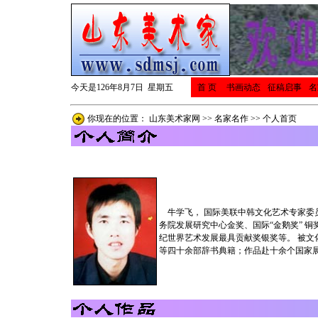
今天是126年8月7日 星期五
首 页
书画动态
征稿启事
名
你现在的位置：
山东美术家网
>>
名家名作
>> 个人首页
牛学飞， 国际美联中韩文化艺术专家委
务院发展研究中心金奖、国际“金鹅奖” 
纪世界艺术发展最具贡献奖银奖等。 被文
等四十余部辞书典籍；作品赴十余个国家